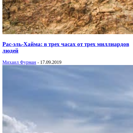
Рас-эль-Хайма: в трех часах от трех миллиардов
людей
Михаил Фурман
-
17.09.2019