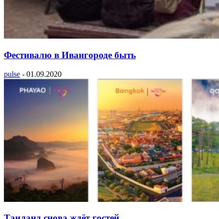
Фестивалю в Ивангороде быть
pulse
-
01.09.2020
Таиланд снова ждёт гостей