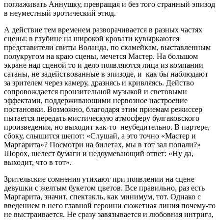
поглаживать Аннушку, превращая и без того странный эпизод
в неуместный эротический этюд.
А действие тем временем разворачивается в разных частях
сцены: в глубине на широкой кровати кувыркаются
представители свиты Воланда, по скамейкам, выставленным
полукругом на краю сцены, мечется Мастер. На большом
экране над сценой то и дело появляются лица из компании
сатаны, не задействованные в эпизоде, и как бы наблюдают
за зрителем через камеру, дразнясь и кривляясь. Действо
сопровождается пронзительной музыкой и световыми
эффектами, поддерживающими нервозное настроение
постановки. Возможно, благодаря этим приемам режиссер
пытается передать мистическую атмосферу булгаковского
произведения, но выходит как-то неубедительно. В партере,
сбоку, слышится шепот: «Слушай, а это точно «Мастер и
Маргарита»? Посмотри на билетах, мы в тот зал попали?»
Шорох, шелест бумаги и недоумевающий ответ: «Ну да,
выходит, что в тот».
Зрительские сомнения утихают при появлении на сцене
девушки с желтым букетом цветов. Все правильно, раз есть
Маргарита, значит, спектакль, как минимум, тот. Однако с
введением в него главной героини сюжетная линия почему-то
не выстраивается. Не сразу завязывается и любовная интрига,