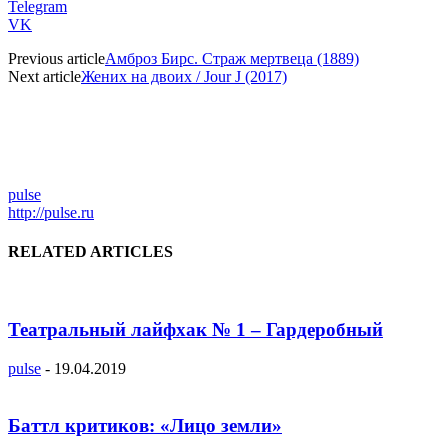
Telegram
VK
Previous article
Амброз Бирс. Страж мертвеца (1889)
Next article
Жених на двоих / Jour J (2017)
pulse
http://pulse.ru
RELATED ARTICLES
Театральный лайфхак № 1 – Гардеробный
pulse
-
19.04.2019
Баттл критиков: «Лицо земли»