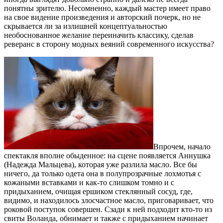
понятны зрителю. Несомненно, каждый мастер имеет право
на свое видение произведения и авторский почерк, но не
скрывается ли за излишней концептуальностью
необоснованное желание переиначить классику, сделав
реверанс в сторону модных веяний современного искусства?
Впрочем, начало
спектакля вполне обыденное: на сцене появляется Аннушка
(Надежда Мальцева), которая уже разлила масло. Все бы
ничего, да только одета она в полупрозрачные лохмотья с
кожаными вставками и как-то слишком томно и с
придыханием, очищая ершиком стеклянный сосуд, где,
видимо, и находилось злосчастное масло, приговаривает, что
роковой поступок совершен. Сзади к ней подходит кто-то из
свиты Воланда, обнимает и также с придыханием начинает