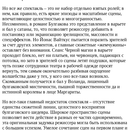
Но все же спектакль – это не набор отдельно взятых ролей; в
нем, как правило, есть яркие эпизоды и масштабные сцены,
впечатляющие целостностью и многогранностью.
Несомненно, в романе Булгакова это представление в варьете
и бал у сатаны, то, что позволяет режиссеру добавить в
постановку или экранизацию зрелищности, массовости и
спецэффектов. Но Йонас Вайткус пытается поразить зрителей
за счет других элементов, а главные сюжетные «жемчужины»
оставляет без внимания. Сеанс Черной магии в варьете
проходит блекло, нет ни платьев, ни червонцев, падающих с
потолка, но зато в зрителей со сцены летят подушки, которые
чуть позже сотрудники театра в рабочей одежде просят
вернуть, тем самым окончательно разбивая ощущение
волшебства даже у тех, у кого оно все-таки возникло.
Скомканным получается и бал у Воланда, лишенный
булгаковской мистичности, пышной торжественности да и
истинной королевы в лице Маргариты.
Но все-таки главный недостаток спектакля – отсутствие
единства сюжетной линии, целостного восприятия
булгаговского шедевра. Широкое пространство сцены
позволяет вести действие в разных ее частях одновременно,
эта оригинальная задумка режиссера могла быть использована
с большим успехом. Умелое сочетание сцен на первом плане и