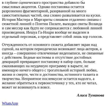
в глубине сценического пространства добавило бы
смысловых акцентов. Однако постановка остается
разрозненно фрагментарной, разорванной на много
самостоятельных частей, она словно разваливается на куски.
История Мастера и Маргариты слишком отдаленно связана с
сюжетной линией о Понтии Пилате, выходки свиты Воланда
и сам мессир как будто не соприкасаются с любовной линией
произведения, Иешуа Га-Ноцри вообще не выделен в
отдельный персонаж, а представляет собой лишь хор голосов.
Отчужденность от основного сюжета добавляет экран над
сценой, на котором периодически возникают лица актеров, а
иногда – совершенно отвлеченные видеозаписи, не связанные
с действием. Бедные костюмы и отсутствие достойных
декораций превращают постановку в набор сцен, больше
смахивающих на неудачную программу в варьете, не
имеющую ничего общего с трогательной историей любви,
жизни и смерти, чести и достоинства, истинного таланта и
творчества. Неприятное послевкусие остается надолго, а
желание обратиться к первоисточнику у тех, кто не читал,
может не возникнуть и вовсе.
Алиса Туманова
WhatsApp