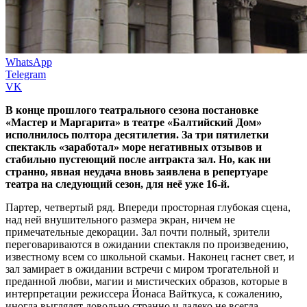
WhatsApp
Telegram
VK
В конце прошлого театрального сезона постановке
«Мастер и Маргарита» в театре «Балтийский Дом»
исполнилось полтора десятилетия. За три пятилетки
спектакль «заработал» море негативных отзывов и
стабильно пустеющий после антракта зал. Но, как ни
странно, явная неудача вновь заявлена в репертуаре
театра на следующий сезон, для неё уже 16-й.
Партер, четвертый ряд. Впереди просторная глубокая сцена,
над ней внушительного размера экран, ничем не
примечательные декорации. Зал почти полный, зрители
переговариваются в ожидании спектакля по произведению,
известному всем со школьной скамьи. Наконец гаснет свет, и
зал замирает в ожидании встречи с миром трогательной и
преданной любви, магии и мистических образов, которые в
интерпретации режиссера Йонаса Вайткуса, к сожалению,
иногда выглядят довольно странно и далеко не всегда