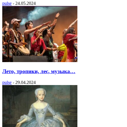
pulse
-
24.05.2024
Лето, тропики, лес, музыка…
pulse
-
29.04.2024