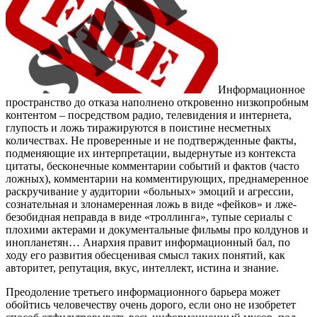
Информационное
пространство до отказа наполнено откровенно низкопробным
контентом – посредством радио, телевидения и интернета,
глупость и ложь тиражируются в поистине несметных
количествах. Не проверенные и не подтвержденные факты,
подменяющие их интерпретации, выдернутые из контекста
цитаты, бесконечные комментарии событий и фактов (часто
ложных), комментарии на комментирующих, преднамеренное
раскручивание у аудитории «больных» эмоций и агрессии,
сознательная и злонамеренная ложь в виде «фейков» и лже-
безобидная неправда в виде «троллинга», тупые сериалы с
плохими актерами и документальные фильмы про колдунов и
инопланетян… Анархия правит информационный бал, по
ходу его развития обесценивая смысл таких понятий, как
авторитет, репутация, вкус, интеллект, истина и знание.
Преодоление третьего информационного барьера может
обойтись человечеству очень дорого, если оно не изобретет