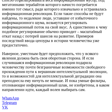
способ отфильтровывать весь информационный мусор, под
мегатоннами терабайтов которого начисто погребается
именно тот смысл, ради которого изначально и устраивалась
информационная революция. Если такие способы не будут
найдены, то недалекие люди, уставшие от избыточного
информационного шума, возьмутся регулировать
информационный поток на свой вкус. А единственно к чему
подобное регулирование обычно приводит – масштабный
откат назад с потерей шансов на развитие. Примеров
последствий ввода цензуры в истории человечества уже
предостаточно.
Наверное, уместным будет предположить, что у всякого
явления должна быть своя оборотная сторона. И если
случившаяся информационная революция подарила
человечеству почти безграничные возможности свободного
прохождения пути к вершинам интеллектуальной эволюции,
то и возможностей для интеллектуальной деградации она
преподнесла ему ничуть не меньше. И пока умные фильтры,
отсеивающие информационный шлак, не изобретены, в каком
направлении идти, каждый волен выбирать сам.
WhatsApp
Telegram
VK