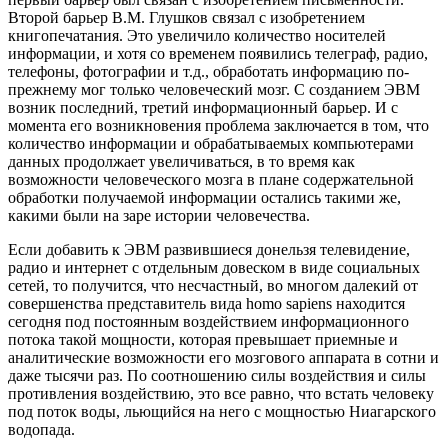
Второй барьер В.М. Глушков связал с изобретением
книгопечатания. Это увеличило количество носителей
информации, и хотя со временем появились телеграф, радио,
телефоны, фотографии и т.д., обработать информацию по-
прежнему мог только человеческий мозг. С созданием ЭВМ
возник последний, третий информационный барьер. И с
момента его возникновения проблема заключается в том, что
количество информации и обрабатываемых компьютерами
данных продолжает увеличиваться, в то время как
возможности человеческого мозга в плане содержательной
обработки получаемой информации остались такими же,
какими были на заре истории человечества.
Если добавить к ЭВМ развившиеся донельзя телевидение,
радио и интернет с отдельным довеском в виде социальных
сетей, то получится, что несчастный, во многом далекий от
совершенства представитель вида homo sapiens находится
сегодня под постоянным воздействием информационного
потока такой мощности, которая превышает приемные и
аналитические возможности его мозгового аппарата в сотни и
даже тысячи раз. По соотношению силы воздействия и силы
противления воздействию, это все равно, что встать человеку
под поток воды, льющийся на него с мощностью Ниагарского
водопада.