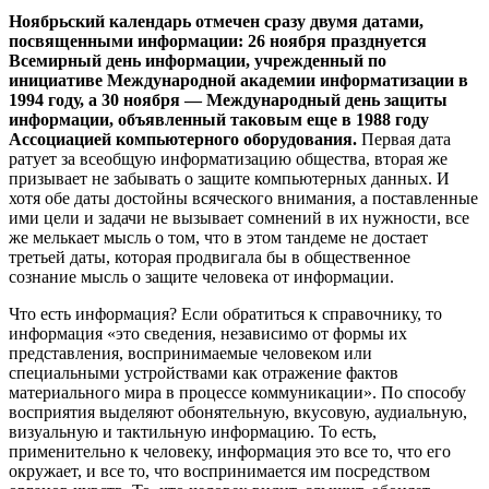
Ноябрьский календарь отмечен сразу двумя датами,
посвященными информации: 26 ноября празднуется
Всемирный день информации, учрежденный по
инициативе Международной академии информатизации в
1994 году, а 30 ноября — Международный день защиты
информации, объявленный таковым еще в 1988 году
Ассоциацией компьютерного оборудования.
Первая дата
ратует за всеобщую информатизацию общества, вторая же
призывает не забывать о защите компьютерных данных. И
хотя обе даты достойны всяческого внимания, а поставленные
ими цели и задачи не вызывает сомнений в их нужности, все
же мелькает мысль о том, что в этом тандеме не достает
третьей даты, которая продвигала бы в общественное
сознание мысль о защите человека от информации.
Что есть информация? Если обратиться к справочнику, то
информация «это сведения, независимо от формы их
представления, воспринимаемые человеком или
специальными устройствами как отражение фактов
материального мира в процессе коммуникации». По способу
восприятия выделяют обонятельную, вкусовую, аудиальную,
визуальную и тактильную информацию. То есть,
применительно к человеку, информация это все то, что его
окружает, и все то, что воспринимается им посредством