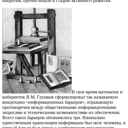
напротив, прочно вошли в стадию активного развития.
В свое время математик и
кибернетик В.М. Глушков сформулировал так называемую
концепцию «информационных барьеров», отражающую
противоречия между общественными информационными
запросами и техническими возможностями их обеспечения.
Всего таких барьеров обозначилось три. Изначально
единственным хранилищем информации был мозг человека, и
первый барьер был связан с изобретением письменности.