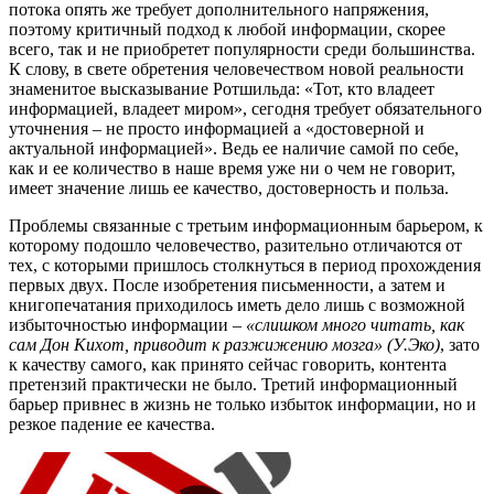
потока опять же требует дополнительного напряжения,
поэтому критичный подход к любой информации, скорее
всего, так и не приобретет популярности среди большинства.
К слову, в свете обретения человечеством новой реальности
знаменитое высказывание Ротшильда: «Тот, кто владеет
информацией, владеет миром», сегодня требует обязательного
уточнения – не просто информацией а «достоверной и
актуальной информацией». Ведь ее наличие самой по себе,
как и ее количество в наше время уже ни о чем не говорит,
имеет значение лишь ее качество, достоверность и польза.
Проблемы связанные с третьим информационным барьером, к
которому подошло человечество, разительно отличаются от
тех, с которыми пришлось столкнуться в период прохождения
первых двух. После изобретения письменности, а затем и
книгопечатания приходилось иметь дело лишь с возможной
избыточностью информации –
«слишком много читать, как
сам Дон Кихот, приводит к разжижению мозга» (У.Эко)
, зато
к качеству самого, как принято сейчас говорить, контента
претензий практически не было. Третий информационный
барьер привнес в жизнь не только избыток информации, но и
резкое падение ее качества.