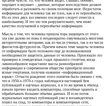
органов чувств. То, что человек видит, слышит, обоняет,
ощущает и вкушает – данные, которые впоследствии должен
обработать и разложить по своим полочкам мозг. Недостаток
информации для человека так же плох, как и ее переизбыток.
Но из этих двух зол именно последнее следует отнести к
наибольшему. И это зло тем разрушительнее, чем ниже
качество получаемой в переизбытке информации.
Мысль о том, что человека пришла пора защищать от этого
зла уже далеко не нова и неоднократно озвучивалась многими
авторитетными авторами, как из числа ученых, так и из числа
фантастов-футурологов. Причем начало теме защиты человека
от информации было положено еще до возникновения
необходимости защитить данные от человека. Произошло это
примерно в семидесятых годах прошлого столетия, когда
лавинообразное нарастание массы разнообразной
информации в современном обществе приобрело вполне
ясные очертания, получив название «информационный
взрыв». Отчасти рождение этого понятия было связано с тем,
что в 1950-х-1970-х годах наблюдался настоящий бум
публикаций в научных журналах, и в то же время в обиход
начали прочно входить компьютеры, способные хранить и
обрабатывать большие объемы данных. И если поток
журнальных научных публикаций уже в восьмидесятых
пошел на спад, то компьютеры и компьютерные сети,