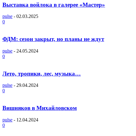
Выставка войлока в галерее «Мастер»
pulse
-
02.03.2025
0
ФДМ: сезон закрыт, но планы не ждут
pulse
-
24.05.2024
0
Лето, тропики, лес, музыка…
pulse
-
29.04.2024
0
Вишняков в Михайловском
pulse
-
12.04.2024
0