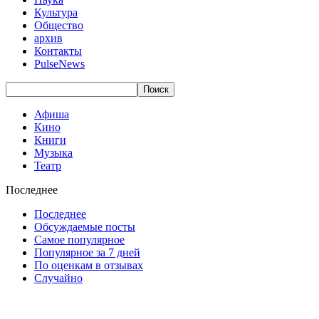
Культура
Общество
архив
Контакты
PulseNews
Афиша
Кино
Книги
Музыка
Театр
Последнее
Последнее
Обсуждаемые посты
Самое популярное
Популярное за 7 дней
По оценкам в отзывах
Случайно