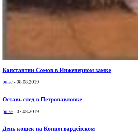
Константин Сомов в Инженерном замке
pulse
-
08.08.2019
Оставь след в Петропавловке
pulse
-
07.08.2019
День кошек на Конногвардейском