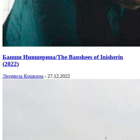
Банши Инишерина/The Banshees of Inisherin
(2022)
Людмила Кошкина
-
27.12.2022