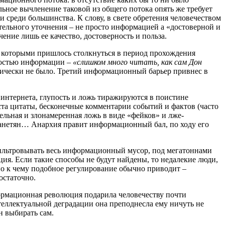
ьное вычленение таковой из общего потока опять же требует
 среди большинства. К слову, в свете обретения человечеством
ательного уточнения – не просто информацией а «достоверной и
чение лишь ее качество, достоверность и польза.
с которыми пришлось столкнуться в период прохождения
чностью информации –
«слишком много читать, как сам Дон
актически не было. Третий информационный барьер привнес в
интернета, глупость и ложь тиражируются в поистине
та цитаты, бесконечные комментарии событий и фактов (часто
льная и злонамеренная ложь в виде «фейков» и лже-
ланетян… Анархия правит информационный бал, по ходу его
тфильтровывать весь информационный мусор, под мегатоннами
ия. Если такие способы не будут найдены, то недалекие люди,
о к чему подобное регулирование обычно приводит –
остаточно.
формационная революция подарила человечеству почти
еллектуальной деградации она преподнесла ему ничуть не
 выбирать сам.