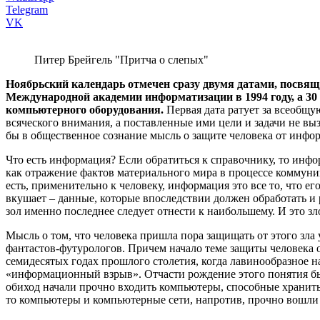
Telegram
VK
Питер Брейгель "Притча о слепых"
Ноябрьский календарь отмечен сразу двумя датами, посв
Международной академии информатизации в 1994 году, а 
компьютерного оборудования.
Первая дата ратует за всеобщу
всяческого внимания, а поставленные ими цели и задачи не выз
бы в общественное сознание мысль о защите человека от инфо
Что есть информация? Если обратиться к справочнику, то инф
как отражение фактов материального мира в процессе коммун
есть, применительно к человеку, информация это все то, что ег
вкушает – данные, которые впоследствии должен обработать и 
зол именно последнее следует отнести к наибольшему. И это з
Мысль о том, что человека пришла пора защищать от этого зла 
фантастов-футурологов. Причем начало теме защиты человека
семидесятых годах прошлого столетия, когда лавинообразное 
«информационный взрыв». Отчасти рождение этого понятия было
обиход начали прочно входить компьютеры, способные хранит
то компьютеры и компьютерные сети, напротив, прочно вошли 