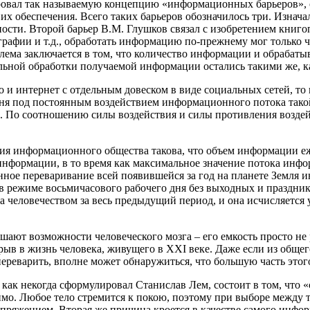
лировал так называемую концепцию «информационных барьеров
х обеспечения. Всего таких барьеров обозначилось три. Изна
ности. Второй барьер В.М. Глушков связал с изобретением книг
ографии и т.д., обработать информацию по-прежнему мог только
ема заключается в том, что количество информации и обрабаты
ельной обработки получаемой информации остались такими же, к
 и интернет с отдельным довеском в виде социальных сетей, то 
одня под постоянным воздействием информационного потока так
з. По соотношению силы воздействия и силы противления воздейс
я информационного общества такова, что объем информации еже
 информации, в то время как максимальное значение потока инфо
анное переваривание всей появившейся за год на планете Земля
 режиме восьмичасового рабочего дня без выходных и праздников
на человечеством за весь предыдущий период, и она исчисляется
шают возможности человеческого мозга – его емкость просто не
ыв в жизнь человека, живущего в XXI веке. Даже если из общ
 переварить, вполне может обнаружиться, что большую часть эт
как некогда сформулировал Станислав Лем, состоит в том, что «
мо. Любое тело стремится к покою, поэтому при выборе между т
пряжением. Вторая же причина кроется в качестве самого инфор