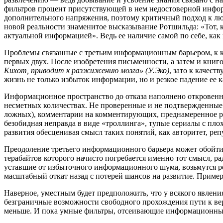
фильтров процент присутствующей в нем недостоверной информа
дополнительного напряжения, поэтому критичный подход к любо
новой реальности знаменитое высказывание Ротшильда: «Тот, к
актуальной информацией». Ведь ее наличие самой по себе, как и
Проблемы связанные с третьим информационным барьером, к ко
первых двух. После изобретения письменности, а затем и кн
Кихот, приводит к разжижению мозга» (У.Эко)
, зато к качес
жизнь не только избыток информации, но и резкое падение ее к
Информационное пространство до отказа наполнено откровенно
несметных количествах. Не проверенные и не подтвержденные
ложных), комментарии на комментирующих, преднамеренное рас
безобидная неправда в виде «троллинга», тупые сериалы с п
развития обесценивая смысл таких понятий, как авторитет, репу
Преодоление третьего информационного барьера может обойтис
терабайтов которого начисто погребается именно тот смысл, р
уставшие от избыточного информационного шума, возьмутся р
масштабный откат назад с потерей шансов на развитие. Пример
Наверное, уместным будет предположить, что у всякого явлен
безграничные возможности свободного прохождения пути к ве
меньше. И пока умные фильтры, отсеивающие информационный 