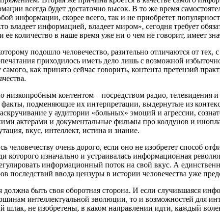
ции всегда будет достаточно высок. В то же время самостоятел
й информации, скорее всего, так и не приобретет популярности
то владеет информацией, владеет миром», сегодня требует обяз
 ее количество в наше время уже ни о чем не говорит, имеет зна
торому подошло человечество, разительно отличаются от тех, 
игопечатания приходилось иметь дело лишь с возможной избыто
тву самого, как принято сейчас говорить, контента претензий пр
ачества.
 низкопробным контентом – посредством радио, телевидения и 
 факты, подменяющие их интерпретации, выдернутые из контекс
кручивание у аудитории «больных» эмоций и агрессии, сознате
лохими актерами и документальные фильмы про колдунов и иноп
тация, вкус, интеллект, истина и знание.
ь человечеству очень дорого, если оно не изобретет способ о
ади которого изначально и устраивалась информационная революц
егулировать информационный поток на свой вкус. А единственн
ов последствий ввода цензуры в истории человечества уже пред
ия должна быть своя оборотная сторона. И если случившаяся ин
ршинам интеллектуальной эволюции, то и возможностей для инт
шлак, не изобретены, в каком направлении идти, каждый волен