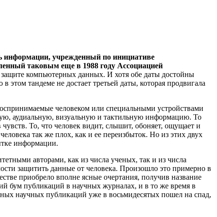
нь информации, учрежденный по инициативе
ленный таковым еще в 1988 году Ассоциацией
о защите компьютерных данных. И хотя обе даты достойны
 в этом тандеме не достает третьей даты, которая продвигала
, воспринимаемые человеком или специальными устройствами
вую, аудиальную, визуальную и тактильную информацию. То
 чувств. То, что человек видит, слышит, обоняет, ощущает и
ловека так же плох, как и ее переизбыток. Но из этих двух
бытке информации.
тетными авторами, как из числа ученых, так и из числа
ости защитить данные от человека. Произошло это примерно в
естве приобрело вполне ясные очертания, получив название
ий бум публикаций в научных журналах, и в то же время в
ьных научных публикаций уже в восьмидесятых пошел на спад,