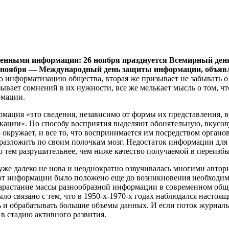
ященными информации: 26 ноября празднуется Всемирный де
30 ноября — Международный день защиты информации, объяв
ю информатизацию общества, вторая же призывает не забывать 
ывает сомнений в их нужности, все же мелькает мысль о том, что
рмации.
ормация «это сведения, независимо от формы их представления
икации». По способу восприятия выделяют обонятельную, вкусо
о окружает, и все то, что воспринимается им посредством органов
разложить по своим полочкам мозг. Недостаток информации для че
ло тем разрушительнее, чем ниже качество получаемой в переиз
уже далеко не нова и неоднократно озвучивалась многими автори
 от информации было положено еще до возникновения необходим
нарастание массы разнообразной информации в современном общ
 связано с тем, что в 1950-х-1970-х годах наблюдался настоящ
ь и обрабатывать большие объемы данных. И если поток журнал
в стадию активного развития.