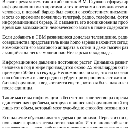
В свое время математик и кибернетик В.М. Глушков сформу
информационными запросами и техническими возможностями и
человека, и первый барьер был связан с изобретением письмен
и хотя со временем появились телеграф, радио, телефоны, фот
информационный барьер. И с момента его возникновения пробл
время как возможности человеческого мозга в плане содержат
Если добавить к ЭВМ развившиеся донельзя телевидение, радио
совершенства представитель вида homo sapiens находится сег
возможности его мозгового аппарата в сотни и даже тысячи ра
льющийся на него с мощностью Ниагарского водопада.
Информационное давление постоянно растет. Динамика развити
человека в год в мире производится около 2,5 миллиардов бит
примерно 50 бит в секунду. Несложно посчитать, что на осозн
способностями выше среднего уйдет примерно пять лет жизни в
бит информации, а ведь остается еще та, которая была накопле
после единицы.
Такие массивы информации в бессчетное количество раз превы
единственная проблема, которую привнес информационный взр
лишь тот объем, который мозг худо-бедно способен осознанно
Его наличие обуславливается двумя причинами. Первая из них, 
повышает «привлекательности» знаний». И это вполне объясни
развлечению — ведь добывание и усвоение знания связано с на