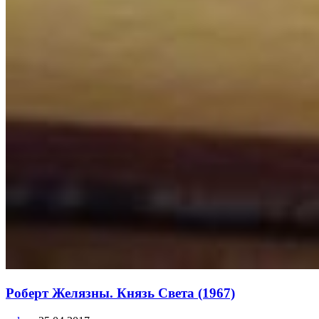
Роберт Желязны. Князь Света (1967)