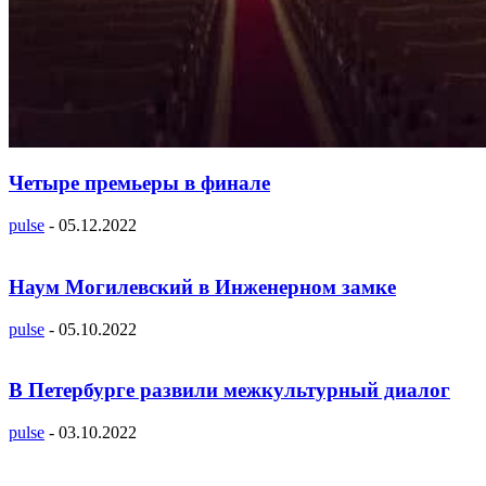
Четыре премьеры в финале
pulse
-
05.12.2022
Наум Могилевский в Инженерном замке
pulse
-
05.10.2022
В Петербурге развили межкультурный диалог
pulse
-
03.10.2022