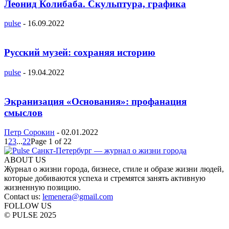
Леонид Колибаба. Скульптура, графика
pulse
-
16.09.2022
Русский музей: сохраняя историю
pulse
-
19.04.2022
Экранизация «Основания»: профанация
смыслов
Петр Сорокин
-
02.01.2022
1
2
3
...
22
Page 1 of 22
ABOUT US
Журнал о жизни города, бизнесе, стиле и образе жизни людей,
которые добиваются успеха и стремятся занять активную
жизненную позицию.
Contact us:
lemenera@gmail.com
FOLLOW US
© PULSE 2025