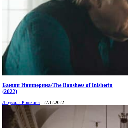
Банши Инишерина/The Banshees of Inisherin
(2022)
Людмила Кошкина
-
27.12.2022