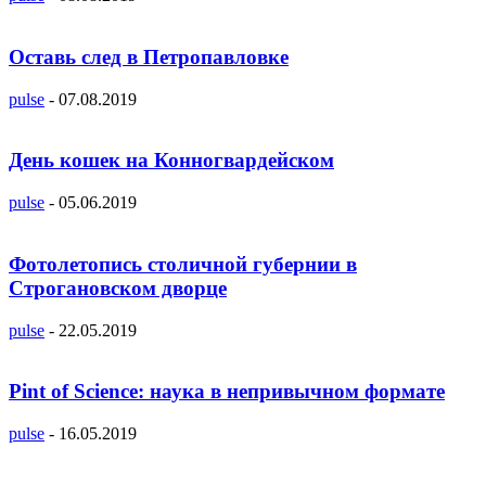
Оставь след в Петропавловке
pulse
-
07.08.2019
День кошек на Конногвардейском
pulse
-
05.06.2019
Фотолетопись столичной губернии в
Строгановском дворце
pulse
-
22.05.2019
Pint of Science: наука в непривычном формате
pulse
-
16.05.2019