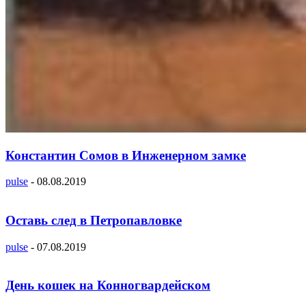
Константин Сомов в Инженерном замке
pulse
-
08.08.2019
Оставь след в Петропавловке
pulse
-
07.08.2019
День кошек на Конногвардейском