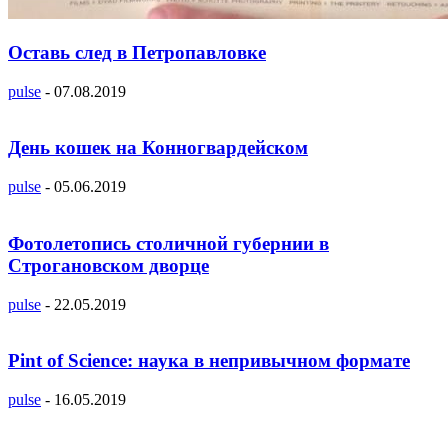
Оставь след в Петропавловке
pulse
-
07.08.2019
День кошек на Конногвардейском
pulse
-
05.06.2019
Фотолетопись столичной губернии в
Строгановском дворце
pulse
-
22.05.2019
Pint of Science: наука в непривычном формате
pulse
-
16.05.2019