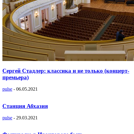
Сергей Стадлер: классика и не только (концерт-
премьера)
pulse
-
06.05.2021
Станция Абхазия
pulse
-
29.03.2021