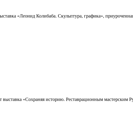
выставка «Леонид Колибаба. Скульптура, графика», приуроченна
ет выставка «Сохраняя историю. Реставрационным мастерским Ру