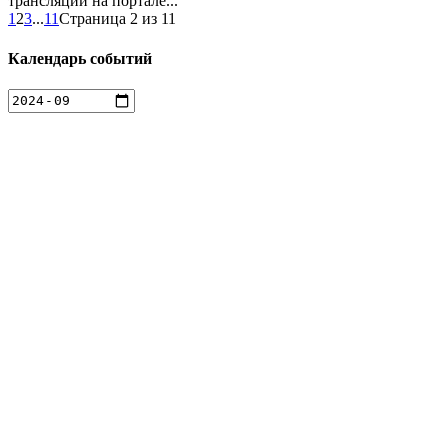
трансляций на портале...
1
2
3
...
11
Страница 2 из 11
Календарь событий