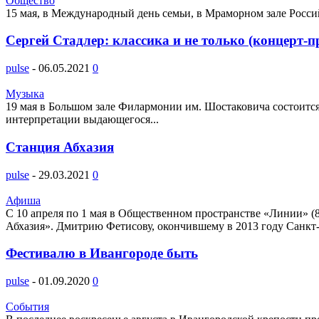
Общество
15 мая, в Международный день семьи, в Мраморном зале Россий
Сергей Стадлер: классика и не только (концерт-п
pulse
-
06.05.2021
0
Музыка
19 мая в Большом зале Филармонии им. Шостаковича состоится
интерпретации выдающегося...
Станция Абхазия
pulse
-
29.03.2021
0
Афиша
C 10 апреля по 1 мая в Общественном пространстве «Линии» (
Абхазия». Дмитрию Фетисову, окончившему в 2013 году Санкт
Фестивалю в Ивангороде быть
pulse
-
01.09.2020
0
События