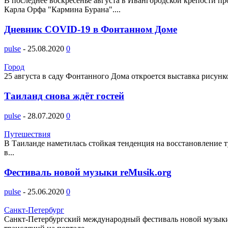
В последнее воскресенье августа в Ивангородской крепости п
Карла Орфа "Кармина Бурана"....
Дневник COVID-19 в Фонтанном Доме
pulse
-
25.08.2020
0
Город
25 августа в саду Фонтанного Дома откроется выставка рисунк
Таиланд снова ждёт гостей
pulse
-
28.07.2020
0
Путешествия
В Таиланде наметилась стойкая тенденция на восстановление т
в...
Фестиваль новой музыки reMusik.org
pulse
-
25.06.2020
0
Санкт-Петербург
Санкт-Петербургский международный фестиваль новой музыки в