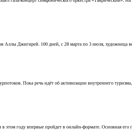
рошел гала-концерт симфонического оркестра «Таврический». На
ов Аллы Джигирей. 100 дней, с 28 марта по 3 июля, художница в
урпотоков. Пока речь идёт об активизации внутреннего туризма
 этом году впервые пройдет в онлайн-формате. Основная его п