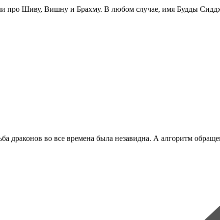
ли про Шиву, Вишну и Брахму. В любом случае, имя Будды Сиддх
дьба драконов во все времена была незавидна. А алгоритм обращ