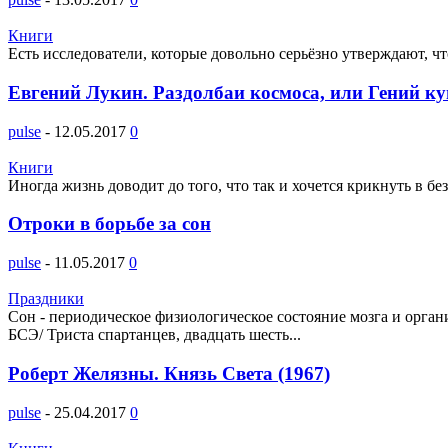
Книги
Есть исследователи, которые довольно серьёзно утверждают, чт
Евгений Лукин. Раздолбаи космоса, или Гений ку
pulse
-
12.05.2017
0
Книги
Иногда жизнь доводит до того, что так и хочется крикнуть в без
Отроки в борьбе за сон
pulse
-
11.05.2017
0
Праздники
Сон - периодическое физиологическое состояние мозга и орга
БСЭ/ Триста спартанцев, двадцать шесть...
Роберт Желязны. Князь Света (1967)
pulse
-
25.04.2017
0