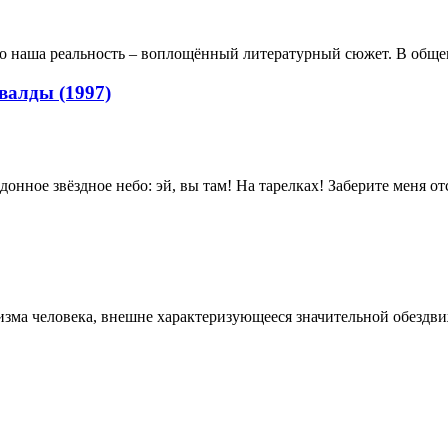
о наша реальность – воплощённый литературный сюжет. В общем-т
валды (1997)
донное звёздное небо: эй, вы там! На тарелках! Заберите меня от
низма человека, внешне характеризующееся значительной обездв