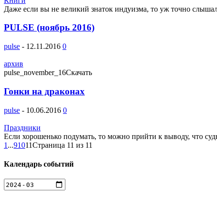
Книги
Даже если вы не великий знаток индуизма, то уж точно слыша
PULSE (ноябрь 2016)
pulse
-
12.11.2016
0
архив
pulse_november_16Скачать
Гонки на драконах
pulse
-
10.06.2016
0
Праздники
Если хорошенько подумать, то можно прийти к выводу, что су
1
...
9
10
11
Страница 11 из 11
Календарь событий