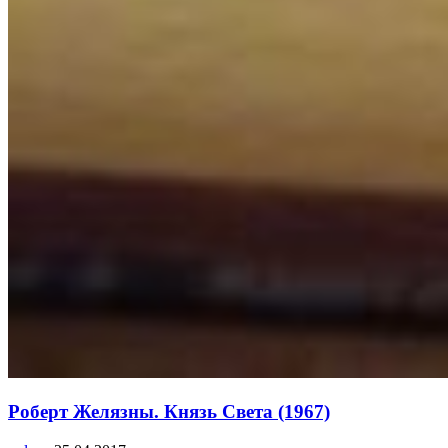
Роберт Желязны. Князь Света (1967)