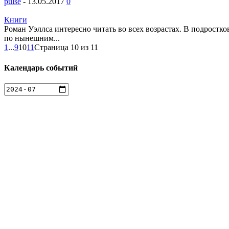
pulse
-
13.05.2017
0
Книги
Роман Уэллса интересно читать во всех возрастах. В подрост
по нынешним...
1
...
9
10
11
Страница 10 из 11
Календарь событий