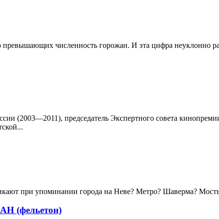
 превышающих численность горожан. И эта цифра неуклонно раст
сии (2003—2011), председатель Экспертного совета кинопремии 
ской...
зникают при упоминании города на Неве? Метро? Шаверма? Мосты
 (фельетон)