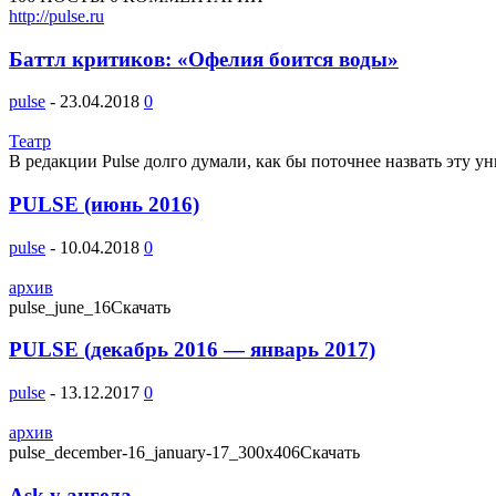
http://pulse.ru
Баттл критиков: «Офелия боится воды»
pulse
-
23.04.2018
0
Театр
В редакции Pulse долго думали, как бы поточнее назвать эту ун
PULSE (июнь 2016)
pulse
-
10.04.2018
0
архив
pulse_june_16Скачать
PULSE (декабрь 2016 — январь 2017)
pulse
-
13.12.2017
0
архив
pulse_december-16_january-17_300x406Скачать
Ask у ангела