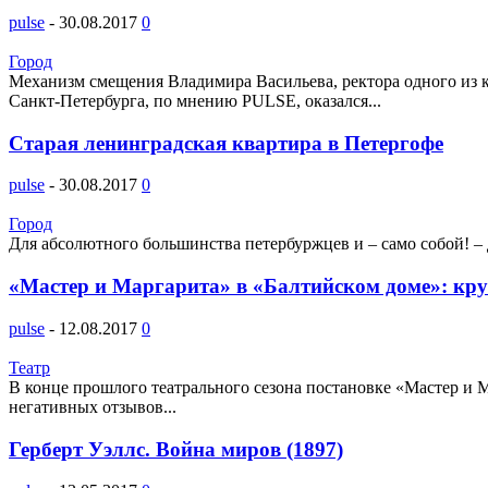
pulse
-
30.08.2017
0
Город
Механизм смещения Владимира Васильева, ректора одного из к
Санкт-Петербурга, по мнению PULSE, оказался...
Старая ленинградская квартира в Петергофе
pulse
-
30.08.2017
0
Город
Для абсолютного большинства петербуржцев и – само собой! –
«Мастер и Маргарита» в «Балтийском доме»: круг
pulse
-
12.08.2017
0
Театр
В конце прошлого театрального сезона постановке «Мастер и М
негативных отзывов...
Герберт Уэллс. Война миров (1897)