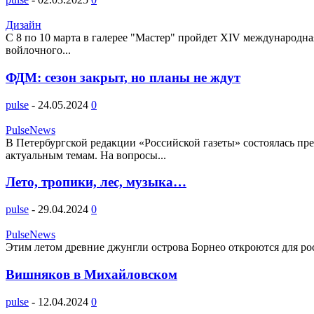
Дизайн
С 8 по 10 марта в галерее "Мастер" пройдет XIV международн
войлочного...
ФДМ: сезон закрыт, но планы не ждут
pulse
-
24.05.2024
0
PulseNews
В Петербургской редакции «Российской газеты» состоялась пр
актуальным темам. На вопросы...
Лето, тропики, лес, музыка…
pulse
-
29.04.2024
0
PulseNews
Этим летом древние джунгли острова Борнео откроются для рос
Вишняков в Михайловском
pulse
-
12.04.2024
0