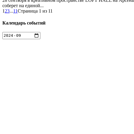
28 сентября в креативном пространстве LOFT HALL на Арсена
соберет на единой...
1
2
3
...
11
Страница 1 из 11
Календарь событий