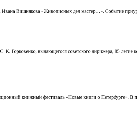
а Ивана Вишнякова «Живописных дел мастер…». Событие приуроч
. К. Горковенко, выдающегося советского дирижера, 85-летие ко
диционный книжный фестиваль «Новые книги о Петербурге». В п