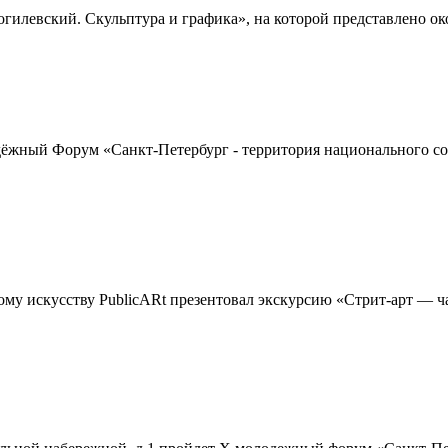
левский. Скульптура и графика», на которой представлено около
жный Форум «Санкт-Петербург - территория национального согл
ому искусству PublicARt презентовал экскурсию «Стрит-арт — ч