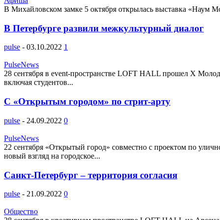
Афиша
В Михайловском замке 5 октября открылась выставка «Наум Моги
В Петербурге развили межкультурный диалог
pulse
-
03.10.2022
1
PulseNews
28 сентября в event-пространстве LOFT HALL прошел Х Молодё
включая студентов...
C «Открытым городом» по стрит-арту
pulse
-
24.09.2022
0
PulseNews
22 сентября «Открытый город» совместно с проектом по уличн
новый взгляд на городское...
Санкт-Петербург – территория согласия
pulse
-
21.09.2022
0
Общество