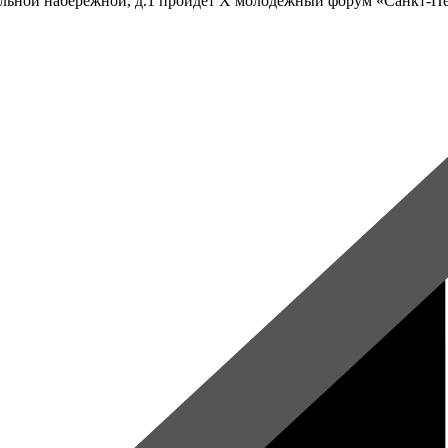
льной набережной, д.1 пройдет X молодежный форум «Санкт-Пет