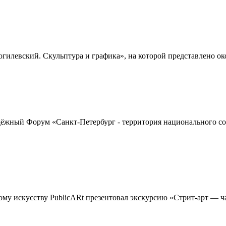
левский. Скульптура и графика», на которой представлено около
жный Форум «Санкт-Петербург - территория национального согл
ому искусству PublicARt презентовал экскурсию «Стрит-арт — ч