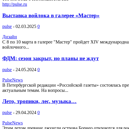
http://pulse.ru
Выставка войлока в галерее «Мастер»
pulse
-
02.03.2025
0
Дизайн
С 8 по 10 марта в галерее "Мастер" пройдет XIV международн
войлочного...
ФДМ: сезон закрыт, но планы не ждут
pulse
-
24.05.2024
0
PulseNews
В Петербургской редакции «Российской газеты» состоялась пр
актуальным темам. На вопросы...
Лето, тропики, лес, музыка…
pulse
-
29.04.2024
0
PulseNews
Этим летом древние джунгли острова Борнео откроются для рос