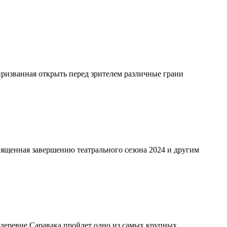
призванная открыть перед зрителем различные грани
ященная завершению театрального сезона 2024 и другим
деревне Саравака пройдет одно из самых крупных...