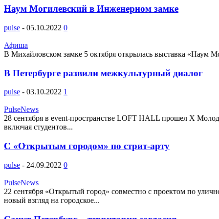
Наум Могилевский в Инженерном замке
pulse
-
05.10.2022
0
Афиша
В Михайловском замке 5 октября открылась выставка «Наум Моги
В Петербурге развили межкультурный диалог
pulse
-
03.10.2022
1
PulseNews
28 сентября в event-пространстве LOFT HALL прошел Х Молодё
включая студентов...
C «Открытым городом» по стрит-арту
pulse
-
24.09.2022
0
PulseNews
22 сентября «Открытый город» совместно с проектом по уличн
новый взгляд на городское...