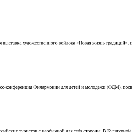
ая выставка художественного войлока «Новая жизнь традиций», 
есс-конференция Филармонии для детей и молодежи (ФДМ), посв
сийских туристов с необычной для себя стороны. В Культурной 