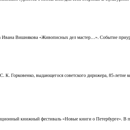
а Ивана Вишнякова «Живописных дел мастер…». Событие приуроч
. К. Горковенко, выдающегося советского дирижера, 85-летие ко
диционный книжный фестиваль «Новые книги о Петербурге». В п