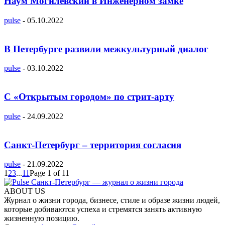
Наум Могилевский в Инженерном замке
pulse
-
05.10.2022
В Петербурге развили межкультурный диалог
pulse
-
03.10.2022
C «Открытым городом» по стрит-арту
pulse
-
24.09.2022
Санкт-Петербург – территория согласия
pulse
-
21.09.2022
1
2
3
...
11
Page 1 of 11
ABOUT US
Журнал о жизни города, бизнесе, стиле и образе жизни людей,
которые добиваются успеха и стремятся занять активную
жизненную позицию.