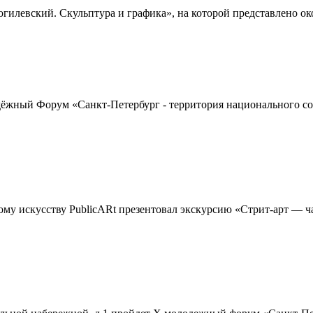
левский. Скульптура и графика», на которой представлено около
жный Форум «Санкт-Петербург - территория национального согл
ому искусству PublicARt презентовал экскурсию «Стрит-арт — ч