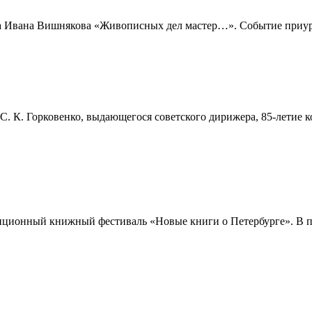
а Ивана Вишнякова «Живописных дел мастер…». Событие приуроч
. К. Горковенко, выдающегося советского дирижера, 85-летие ко
диционный книжный фестиваль «Новые книги о Петербурге». В п