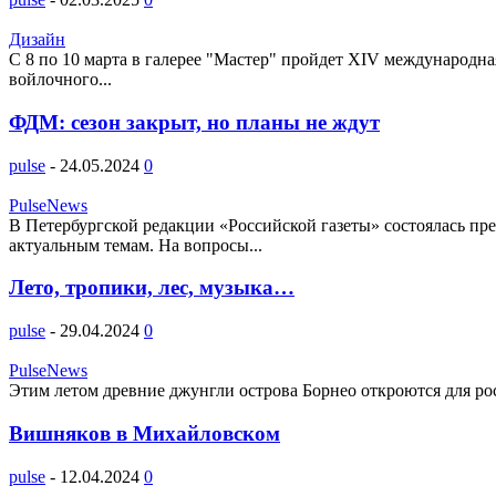
Дизайн
С 8 по 10 марта в галерее "Мастер" пройдет XIV международн
войлочного...
ФДМ: сезон закрыт, но планы не ждут
pulse
-
24.05.2024
0
PulseNews
В Петербургской редакции «Российской газеты» состоялась пр
актуальным темам. На вопросы...
Лето, тропики, лес, музыка…
pulse
-
29.04.2024
0
PulseNews
Этим летом древние джунгли острова Борнео откроются для рос
Вишняков в Михайловском
pulse
-
12.04.2024
0