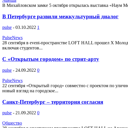
Афиша
В Михайловском замке 5 октября открылась выставка «Наум Моги
В Петербурге развили межкультурный диалог
pulse
-
03.10.2022
1
PulseNews
28 сентября в event-пространстве LOFT HALL прошел Х Молодё
включая студентов...
C «Открытым городом» по стрит-арту
pulse
-
24.09.2022
0
PulseNews
22 сентября «Открытый город» совместно с проектом по уличн
новый взгляд на городское...
Санкт-Петербург – территория согласия
pulse
-
21.09.2022
0
Общество