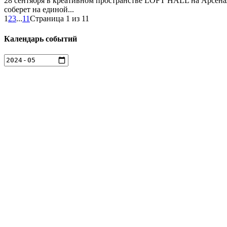
28 сентября в креативном пространстве LOFT HALL на Арсена
соберет на единой...
1
2
3
...
11
Страница 1 из 11
Календарь событий