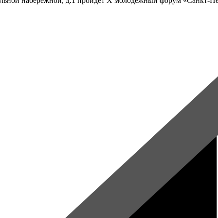
льной набережной, д.1 пройдет X молодежный форум «Санкт-Пет