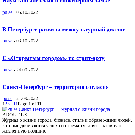
Наум Могилевский в Инженерном замке
pulse
-
05.10.2022
В Петербурге развили межкультурный диалог
pulse
-
03.10.2022
C «Открытым городом» по стрит-арту
pulse
-
24.09.2022
Санкт-Петербург – территория согласия
pulse
-
21.09.2022
1
2
3
...
11
Page 1 of 11
ABOUT US
Журнал о жизни города, бизнесе, стиле и образе жизни людей,
которые добиваются успеха и стремятся занять активную
жизненную позицию.