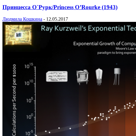
Принцесса О`Рурк/Princess O’Rourke (1943)
Людмила Кошкина
-
12.05.2017