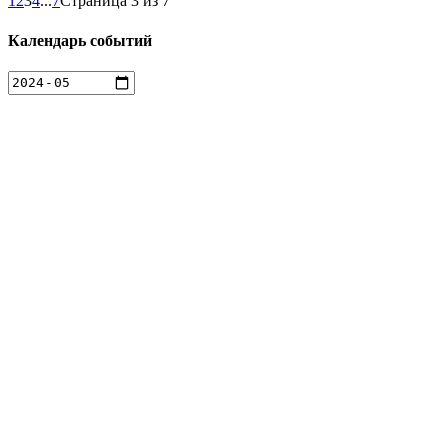
1
2
3
4
...
7
Страница 3 из 7
Календарь событий