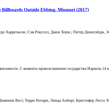
illboards Outside Ebbing, Missouri (2017)
ди Харрельсон, Сэм Рокуэлл, Джон Хоукс, Питер Динклэйдж, Эб
висимости. С момента провозглашения государства Израиль 14 мая
, Доминик Вест, Терри Нотари, Линда Анборг, Кристофер Лессо Л