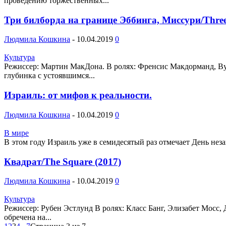
проведению торжественных...
Три билборда на границе Эббинга, Миссури/Three B
Людмила Кошкина
-
10.04.2019
0
Культура
Режиссер: Мартин МакДона. В ролях: Френсис Макдорманд, Ву
глубинка с устоявшимся...
Израиль: от мифов к реальности.
Людмила Кошкина
-
10.04.2019
0
В мире
В этом году Израиль уже в семидесятый раз отмечает День неза
Квадрат/The Square (2017)
Людмила Кошкина
-
10.04.2019
0
Культура
Режиссер: Рубен Эстлунд В ролях: Класс Банг, Элизабет Мосс
обречена на...