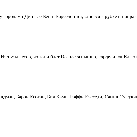
 городами Динь-ле-Бен и Барселоннет, заперся в рубке и направ
Из тьмы лесов, из топи блат Вознесся пышно, горделиво» Как это
Кидман, Барри Кеоган, Бил Кэмп, Рэффи Кэсседи, Санни Сулдж