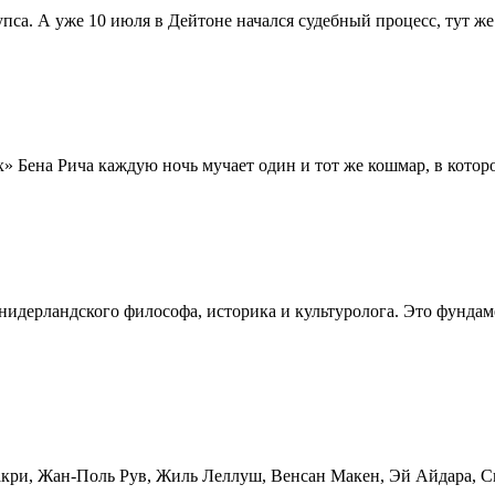
пса. А уже 10 июля в Дейтоне начался судебный процесс, тут ж
 Бена Рича каждую ночь мучает один и тот же кошмар, в которо
идерландского философа, историка и культуролога. Это фундам
акри, Жан-Поль Рув, Жиль Леллуш, Венсан Макен, Эй Айдара, С