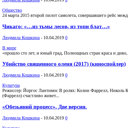
Общество
24 марта 2015 второй пилот самолета, совершавшего рейс между
Чикаго: «…из тьмы лесов, из топи блат…»
Людмила Кошкина
-
10.04.2019
0
В мире
«прошло сто лет, и юный град, Полнощных стран краса и диво, 
Убийство священного оленя (2017) (киноспойлер)
Людмила Кошкина
-
10.04.2019
0
Культура
Режиссер: Йоргос Лантимос В ролях: Колин Фаррелл, Николь 
(Фаррелл) счастливо живет...
«Обезьяний процесс». Две версии.
Людмила Кошкина
-
10.04.2019
0