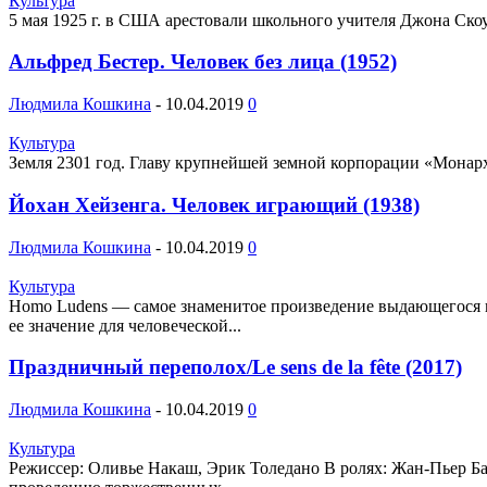
Культура
5 мая 1925 г. в США арестовали школьного учителя Джона Скоу
Альфред Бестер. Человек без лица (1952)
Людмила Кошкина
-
10.04.2019
0
Культура
Земля 2301 год. Главу крупнейшей земной корпорации «Монарх»
Йохан Хейзенга. Человек играющий (1938)
Людмила Кошкина
-
10.04.2019
0
Культура
Homo Ludens — cамое знаменитое произведение выдающегося н
ее значение для человеческой...
Праздничный переполох/Le sens de la fête (2017)
Людмила Кошкина
-
10.04.2019
0
Культура
Режиссер: Оливье Накаш, Эрик Толедано В ролях: Жан-Пьер Б