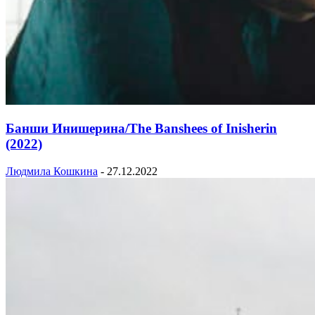
Банши Инишерина/The Banshees of Inisherin
(2022)
Людмила Кошкина
-
27.12.2022