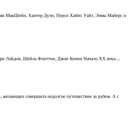
йми МакШейн, Хантер Дуэн, Перси Хайнс Уайт, Эмма Майерс и
ри Лайдон, Шейла Флиттон, Джон Кенни Начало XX века....
, желающих совершить недолгое путешествие за рубеж. А с