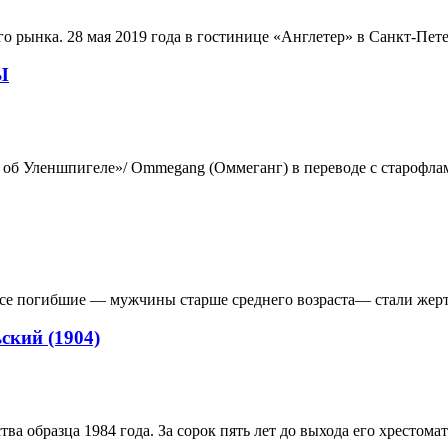
го рынка. 28 мая 2019 года в гостинице «Англетер» в Санкт-Пет
Ы
леншпигеле»/ Ommegang (Оммеганг) в переводе с старофлама
се погибшие — мужчины старше среднего возраста— стали жертва
ский (1904)
а образца 1984 года. За сорок пять лет до выхода его хрестома