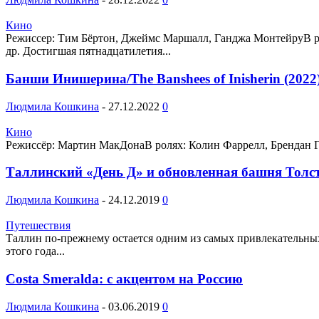
Кино
Режиссер: Тим Бёртон, Джеймс Маршалл, Ганджа МонтейруВ р
др. Достигшая пятнадцатилетия...
Банши Инишерина/The Banshees of Inisherin (2022
Людмила Кошкина
-
27.12.2022
0
Кино
Режиссёр: Мартин МакДонаВ ролях: Колин Фаррелл, Брендан Г
Таллинский «День Д» и обновленная башня Толс
Людмила Кошкина
-
24.12.2019
0
Путешествия
Таллин по-прежнему остается одним из самых привлекательных
этого года...
Costa Smeralda: с акцентом на Россию
Людмила Кошкина
-
03.06.2019
0