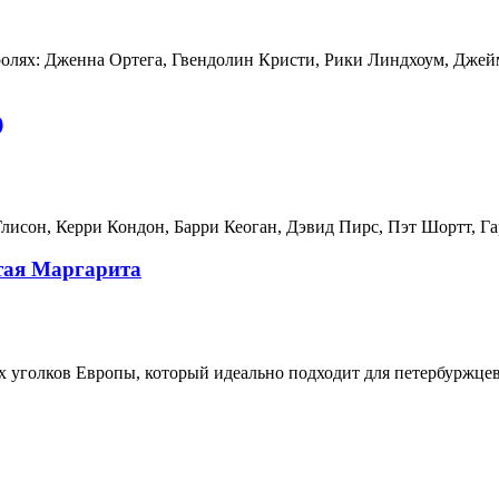
олях: Дженна Ортега, Гвендолин Кристи, Рики Линдхоум, Дже
)
лисон, Керри Кондон, Барри Кеоган, Дэвид Пирс, Пэт Шортт, Га
тая Маргарита
 уголков Европы, который идеально подходит для петербуржцев