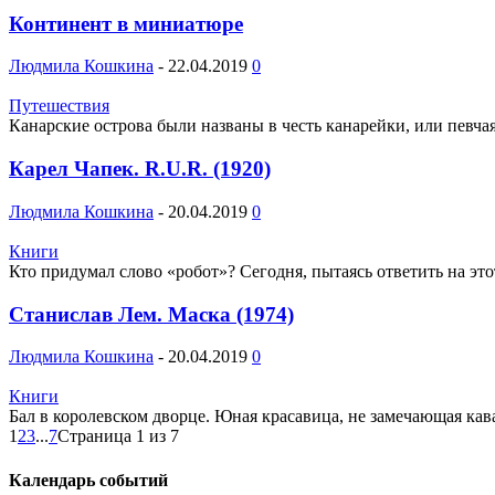
Континент в миниатюре
Людмила Кошкина
-
22.04.2019
0
Путешествия
Канарские острова были названы в честь канарейки, или певчая
Карел Чапек. R.U.R. (1920)
Людмила Кошкина
-
20.04.2019
0
Книги
Кто придумал слово «робот»? Сегодня, пытаясь ответить на это
Станислав Лем. Маска (1974)
Людмила Кошкина
-
20.04.2019
0
Книги
Бал в королевском дворце. Юная красавица, не замечающая кава
1
2
3
...
7
Страница 1 из 7
Календарь событий