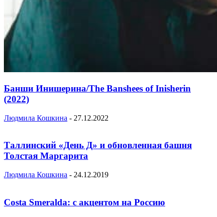
Банши Инишерина/The Banshees of Inisherin
(2022)
Людмила Кошкина
-
27.12.2022
Таллинский «День Д» и обновленная башня
Толстая Маргарита
Людмила Кошкина
-
24.12.2019
Costa Smeralda: с акцентом на Россию