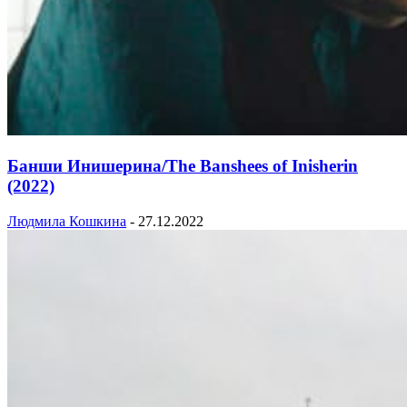
Банши Инишерина/The Banshees of Inisherin
(2022)
Людмила Кошкина
-
27.12.2022