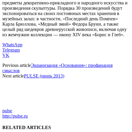
предметы декоративно-прикладного и народного искусства и
произведения скульптуры. Порядка 30 произведений будут
экспонироваться на своих постоянных местах хранения в
музейных залах: в частности, «Последний день Помпеи»
Карла Брюллова, «Медный змий» Федора Бруни, а также
целый ряд шедевров древнерусской живописи, включая одну
из жемчужин коллекции — икону XIV века «Борис и Глеб».
WhatsApp
Telegram
VK
Previous article
Экранизация «Основания»: профанация
смыслов
Next article
PULSE (июнь 2013)
pulse
http://pulse.ru
RELATED ARTICLES